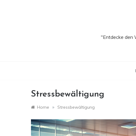
Skip
to
content
"Entdecke den W
Stressbewältigung
»
Home
Stressbewältigung